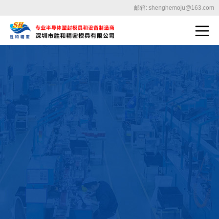
邮箱: shenghemoju@163.com